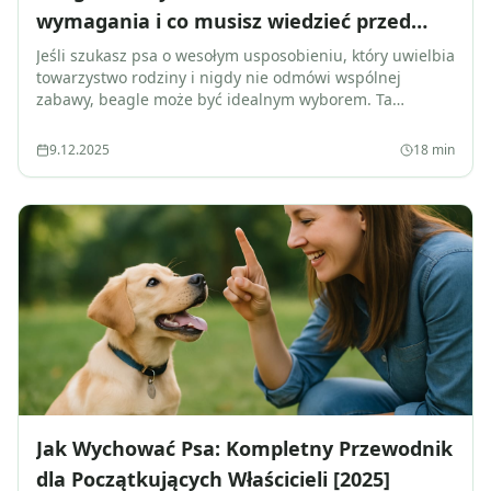
wymagania i co musisz wiedzieć przed
adopcją
Jeśli szukasz psa o wesołym usposobieniu, który uwielbia
towarzystwo rodziny i nigdy nie odmówi wspólnej
zabawy, beagle może być idealnym wyborem. Ta
popularna rasa myśliwska, znana z...
9.12.2025
18
min
Jak Wychować Psa: Kompletny Przewodnik
dla Początkujących Właścicieli [2025]