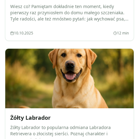
Wiesz co? Pamiętam dokładnie ten moment, kiedy
pierwszy raz przyniosłem do domu małego szczeniaka.
Tyle radości, ale też mnóstwo pytań: jak wychować psa,
żeby był posłuszny i szczęśliwy? Czy dam radę? Co jeśli
coś zro
10.10.2025
12
min
Żółty Labrador
Żółty Labrador to popularna odmiana Labradora
Retrievera o złocistej sierści. Poznaj charakter i