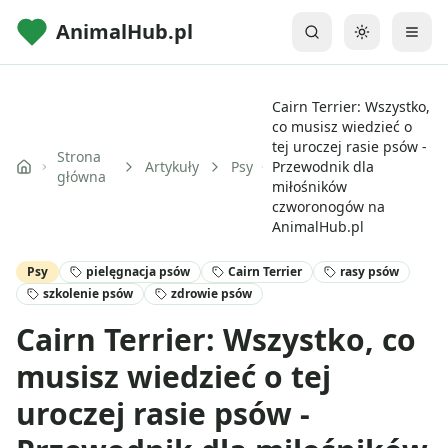
AnimalHub.pl
Przełącz mo
Cairn Terrier: Wszystko,
co musisz wiedzieć o
tej uroczej rasie psów -
Strona
Artykuły
Psy
Przewodnik dla
główna
miłośników
czworonogów na
AnimalHub.pl
Psy
pielęgnacja psów
Cairn Terrier
rasy psów
szkolenie psów
zdrowie psów
Cairn Terrier: Wszystko, co
musisz wiedzieć o tej
uroczej rasie psów -