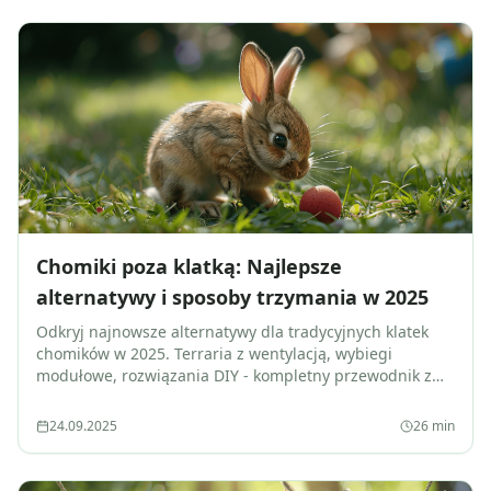
Chomiki poza klatką: Najlepsze
alternatywy i sposoby trzymania w 2025
Odkryj najnowsze alternatywy dla tradycyjnych klatek
chomików w 2025. Terraria z wentylacją, wybiegi
modułowe, rozwiązania DIY - kompletny przewodnik z
cenami, bezpieczeństwem i wskazówkami
weterynaryjnymi.
24.09.2025
26
min