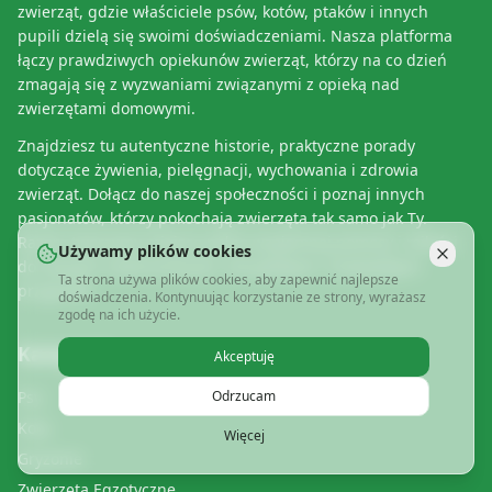
zwierząt, gdzie właściciele psów, kotów, ptaków i innych
pupili dzielą się swoimi doświadczeniami. Nasza platforma
łączy prawdziwych opiekunów zwierząt, którzy na co dzień
zmagają się z wyzwaniami związanymi z opieką nad
zwierzętami domowymi.
Znajdziesz tu autentyczne historie, praktyczne porady
dotyczące żywienia, pielęgnacji, wychowania i zdrowia
zwierząt. Dołącz do naszej społeczności i poznaj innych
pasjonatów, którzy pokochają zwierzęta tak samo jak Ty.
Razem tworzymy miejsce pełne wzajemnej pomocy i miłości
Używamy plików cookies
do naszych czworonożnych, skrzydlatych i łuskowatych
Ta strona używa plików cookies, aby zapewnić najlepsze
przyjaciół.
doświadczenia. Kontynuując korzystanie ze strony, wyrażasz
zgodę na ich użycie.
Kategorie
Akceptuję
Psy
Odrzucam
Koty
Więcej
Gryzonie
Zwierzęta Egzotyczne