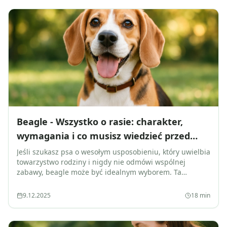
Beagle - Wszystko o rasie: charakter,
wymagania i co musisz wiedzieć przed
adopcją
Jeśli szukasz psa o wesołym usposobieniu, który uwielbia
towarzystwo rodziny i nigdy nie odmówi wspólnej
zabawy, beagle może być idealnym wyborem. Ta
popularna rasa myśliwska, znana z...
9.12.2025
18
min