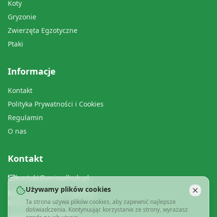
Koty
Gryzonie
Zwierzęta Egzotyczne
Ptaki
Informacje
Kontakt
Polityka Prywatności i Cookies
Regulamin
O nas
Kontakt
kontakt@animalhub.pl
Używamy plików cookies
Masz pytanie lub sugestię?
Ta strona używa plików cookies, aby zapewnić najlepsze
Napisz do nas!
doświadczenia. Kontynuując korzystanie ze strony, wyrażasz