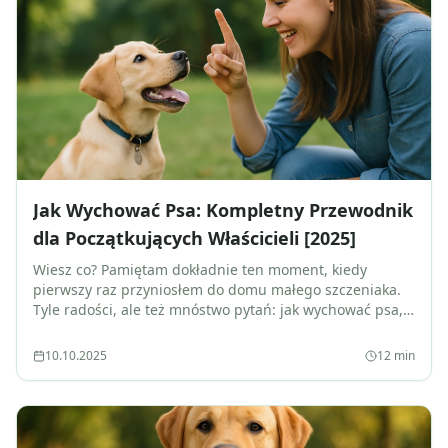
Jak Wychować Psa: Kompletny Przewodnik
dla Początkujących Właścicieli [2025]
Wiesz co? Pamiętam dokładnie ten moment, kiedy
pierwszy raz przyniosłem do domu małego szczeniaka.
Tyle radości, ale też mnóstwo pytań: jak wychować psa,
żeby był posłuszny i szczęśliwy? Czy dam radę? Co jeśli
coś zro
10.10.2025
12
min