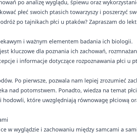
chowań po analizę wyglądu, śpiewu oraz wykorzystani
fikować płeć swoich ptasich towarzyszy i poszerzyć s
podróż po tajnikach płci u ptaków? Zapraszam do lekt
iekawym i ważnym elementem badania ich biologii.
est kluczowe dla poznania ich zachowań, rozmnażan
pcje i informacje dotyczące rozpoznawania płci u p
odów. Po pierwsze, pozwala nam lepiej zrozumieć za
 opieka nad potomstwem. Ponadto, wiedza na temat płc
hodowli, które uwzględniają równowagę płciową or
ami
ce w wyglądzie i zachowaniu między samcami a sam