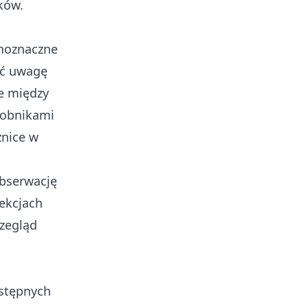
ków.
dnoznaczne
ić uwagę
je między
sobnikami
żnice w
obserwację
sekcjach
rzegląd
ostępnych