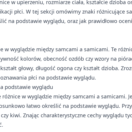
e w upierzeniu, rozmiarze ciała, kształcie dzioba o
acji płci. W tej sekcji omówimy znaki różnicujące s
ślić na podstawie wyglądu, oraz jak prawidłowo ocen
e w wyglądzie między samcami a samicami. Te różn
nsywność kolorów, obecność ozdób czy wzory na pióra
ształt głowy, długość ogona czy kształt dzioba. Zro
poznawania płci na podstawie wyglądu.
 na podstawie wyglądu
e różnice w wyglądzie między samcami a samicami. J
tosunkowo łatwo określić na podstawie wyglądu. Prz
e czy kiwi. Znając charakterystyczne cechy wyglądu ty
ć.