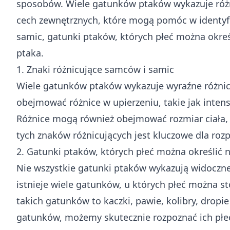
sposobów. Wiele gatunków ptaków wykazuje różnic
cech zewnętrznych, które mogą pomóc w identyfik
samic, gatunki ptaków, których płeć można okre
ptaka.
1. Znaki różnicujące samców i samic
Wiele gatunków ptaków wykazuje wyraźne różnic
obejmować różnice w upierzeniu, takie jak inte
Różnice mogą również obejmować rozmiar ciała, k
tych znaków różnicujących jest kluczowe dla roz
2. Gatunki ptaków, których płeć można określić
Nie wszystkie gatunki ptaków wykazują widoczn
istnieje wiele gatunków, u których płeć można s
takich gatunków to kaczki, pawie, kolibry, dropi
gatunków, możemy skutecznie rozpoznać ich płe