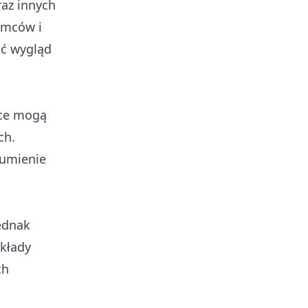
raz innych
amców i
ić wygląd
ice mogą
ch.
zumienie
ednak
ykłady
ch