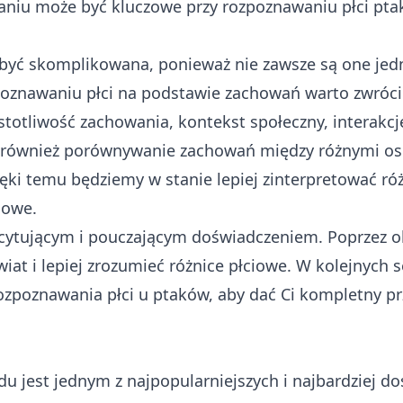
niu może być kluczowe przy rozpoznawaniu płci pta
 być skomplikowana, ponieważ nie zawsze są one je
zpoznawaniu płci na podstawie zachowań warto zwróc
ęstotliwość zachowania, kontekst społeczny, interakc
t również porównywanie zachowań między różnymi o
ki temu będziemy w stanie lepiej zinterpretować ró
iowe.
cytującym i pouczającym doświadczeniem. Poprzez 
at i lepiej zrozumieć różnice płciowe. W kolejnych 
ozpoznawania płci u ptaków, aby dać Ci kompletny p
u jest jednym z najpopularniejszych i najbardziej d