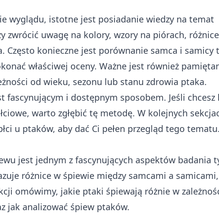
e wyglądu, istotne jest posiadanie wiedzy na temat
 zwrócić uwagę na kolory, wzory na piórach, różnic
ba. Często konieczne jest porównanie samca i samicy 
konać właściwej oceny. Ważne jest również pamiętan
żności od wieku, sezonu lub stanu zdrowia ptaka.
t fascynującym i dostępnym sposobem. Jeśli chcesz l
płciowe, warto zgłębić tę metodę. W kolejnych sekcja
ci u ptaków, aby dać Ci pełen przegląd tego tematu
ewu jest jednym z fascynujących aspektów badania t
zuje różnice w śpiewie między samcami a samicami,
cji omówimy, jakie ptaki śpiewają różnie w zależnośc
z jak analizować śpiew ptaków.