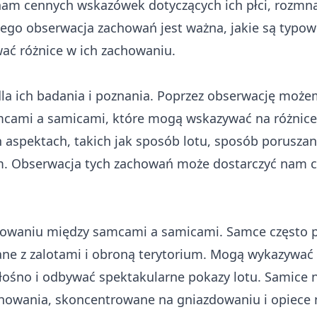
am cennych wskazówek dotyczących ich płci, rozmn
zego obserwacja zachowań jest ważna, jakie są typo
wać różnice w ich zachowaniu.
a ich badania i poznania. Poprzez obserwację może
mcami a samicami, które mogą wskazywać na różnice
aspektach, takich jak sposób lotu, sposób poruszani
em. Obserwacja tych zachowań może dostarczyć nam 
owaniu między samcami a samicami. Samce często p
ane z zalotami i obroną terytorium. Mogą wykazywać 
ośno i odbywać spektakularne pokazy lotu. Samice 
achowania, skoncentrowane na gniazdowaniu i opiece