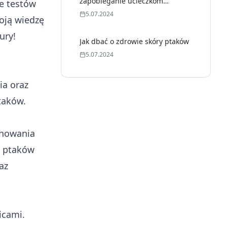
zapobieganie ucieczkom
e testów
ptaków?
5.07.2024
woją wiedzę
ury!
Jak dbać o zdrowie skóry ptaków
5.07.2024
ia oraz
taków.
chowania
i ptaków
az
icami.