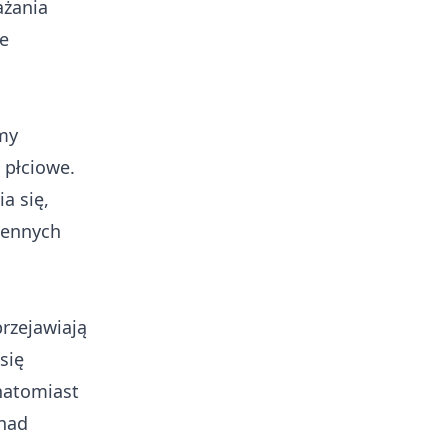
ażania
we
my
 płciowe.
a się,
cennych
rzejawiają
się
natomiast
 nad