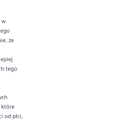
e w
tego
ie, że
epiej
ch tego
.
ych
 które
i od płci,