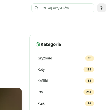
Prze
Kategorie
Gryzonie
93
Koty
189
Króliki
86
Psy
254
Ptaki
99