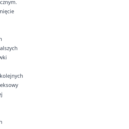
ecznym.
nięcie
h
alszych
wki
 kolejnych
pleksowy
ej
h