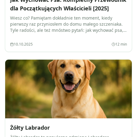
dla Początkujących Właścicieli [2025]
Wiesz co? Pamiętam dokładnie ten moment, kiedy
pierwszy raz przyniosłem do domu małego szczeniaka.
Tyle radości, ale też mnóstwo pytań: jak wychować psa,
żeby był posłuszny i szczęśliwy? Czy dam radę? Co jeśli
coś zro
10.10.2025
12
min
Żółty Labrador