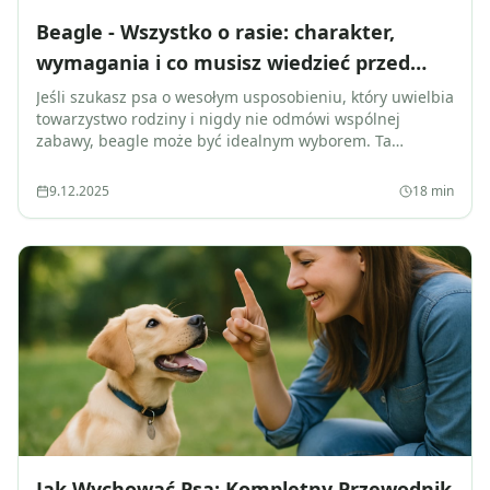
Beagle - Wszystko o rasie: charakter,
wymagania i co musisz wiedzieć przed
adopcją
Jeśli szukasz psa o wesołym usposobieniu, który uwielbia
towarzystwo rodziny i nigdy nie odmówi wspólnej
zabawy, beagle może być idealnym wyborem. Ta
popularna rasa myśliwska, znana z...
9.12.2025
18
min
Jak Wychować Psa: Kompletny Przewodnik