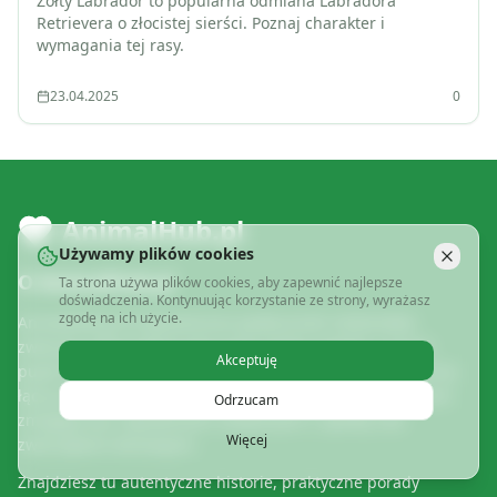
Żółty Labrador to popularna odmiana Labradora
Retrievera o złocistej sierści. Poznaj charakter i
wymagania tej rasy.
23.04.2025
0
AnimalHub.pl
Używamy plików cookies
O AnimalHub.pl
Ta strona używa plików cookies, aby zapewnić najlepsze
doświadczenia. Kontynuując korzystanie ze strony, wyrażasz
zgodę na ich użycie.
AnimalHub.pl to dynamiczna społeczność miłośników
zwierząt, gdzie właściciele psów, kotów, ptaków i innych
Akceptuję
pupili dzielą się swoimi doświadczeniami. Nasza platforma
łączy prawdziwych opiekunów zwierząt, którzy na co dzień
Odrzucam
zmagają się z wyzwaniami związanymi z opieką nad
Więcej
zwierzętami domowymi.
Znajdziesz tu autentyczne historie, praktyczne porady