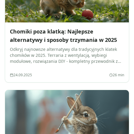
Chomiki poza klatką: Najlepsze
alternatywy i sposoby trzymania w 2025
Odkryj najnowsze alternatywy dla tradycyjnych klatek
chomików w 2025. Terraria z wentylacją, wybiegi
modułowe, rozwiązania DIY - kompletny przewodnik z
cenami, bezpieczeństwem i wskazówkami
weterynaryjnymi.
24.09.2025
26
min