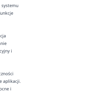
go systemu
funkcje
cja
anie
cyjny i
czności
 aplikacji.
ocne i