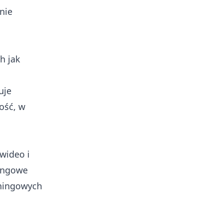
nie
h jak
uje
ość, w
 wideo i
ningowe
eningowych