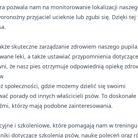
tóra pozwala nam na monitorowanie lokalizacji naszeg
onożny przyjaciel ucieknie lub zgubi się. Dzięki tej 
sa.
 także skuteczne zarządzanie zdrowiem naszego pupil
awane leki, a także ustawiać przypomnienia dotycząc
ni, że nasz pies otrzymuje odpowiednią opiekę zdro
ów
ież społeczności, gdzie możemy dzielić się swoimi
ać porady od innych właścicieli psów. To doskonałe
źmi, którzy mają podobne zainteresowania.
acyjne i szkoleniowe, które pomagają nam w treningu 
ki dotyczące szkolenia psów, naukę poleceń oraz ró