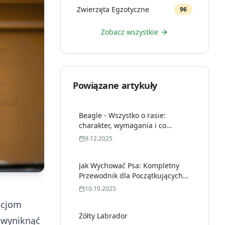
Zwierzęta Egzotyczne
96
Zobacz wszystkie
Powiązane artykuły
Beagle - Wszystko o rasie:
charakter, wymagania i co
musisz wiedzieć przed adopcją
9.12.2025
Jak Wychować Psa: Kompletny
Przewodnik dla Początkujących
Właścicieli [2025]
10.10.2025
kacjom
Żółty Labrador
 wyniknąć