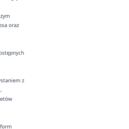
aszym
psa oraz
dostępnych
ystaniem z
,
tetów
tform