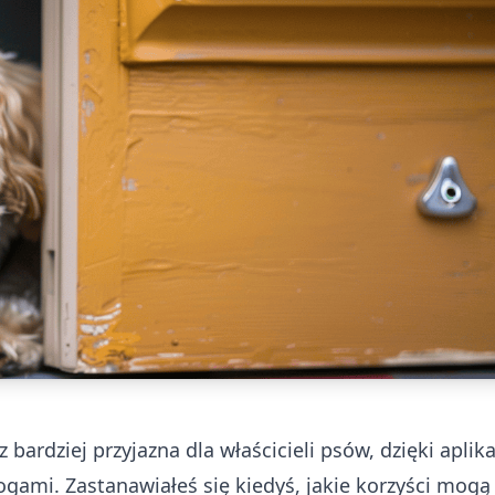
z bardziej przyjazna dla właścicieli psów, dzięki apli
mi. Zastanawiałeś się kiedyś, jakie korzyści mogą