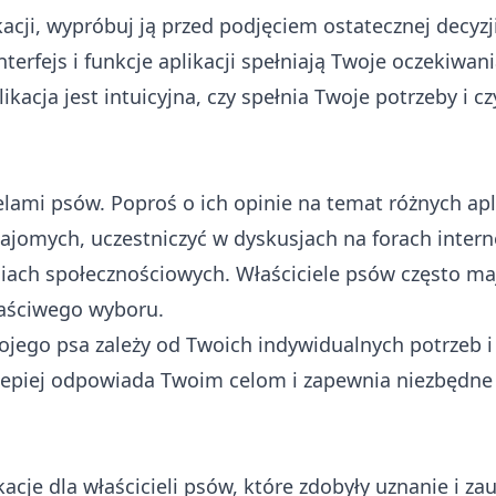
acji, wypróbuj ją przed podjęciem ostatecznej decyzji
erfejs i funkcje aplikacji spełniają Twoje oczekiwani
ikacja jest intuicyjna, czy spełnia Twoje potrzeby i cz
lami psów. Poproś o ich opinie na temat różnych apli
najomych, uczestniczyć w dyskusjach na forach inter
diach społecznościowych. Właściciele psów często m
aściwego wyboru.
wojego psa zależy od Twoich indywidualnych potrzeb i
najlepiej odpowiada Twoim celom i zapewnia niezbędne
acje dla właścicieli psów, które zdobyły uznanie i za