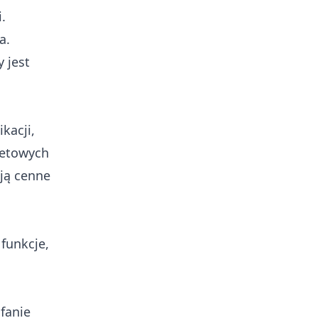
.
a.
y jest
kacji,
netowych
ają cenne
 funkcje,
ufanie