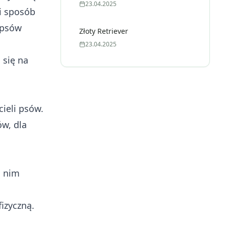
23.04.2025
ki sposób
 psów
Złoty Retriever
23.04.2025
 się na
ieli psów.
ów, dla
i nim
izyczną.