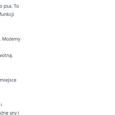
o psa. To
funkcji
a. Możemy
e
wotną.
 miejsce
i
żne gry i